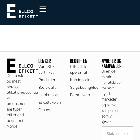
Kategori:
Cover
Blodsukkersenkende
behandling
LENKER
BEDRIFTEN
NYHETER OG
KAMPANJER!
Vårt ISO-
Ofte stilte
Bli en del
sertifikat
spørsmål
Den beste
av vårt
Produkter
Kundeportal
og mest
nyhetsbrev
allsidige
Bærekraft
Salgsbetingelser
for siste
etikettprodusenten!
nytt i
Inspirasjon
Personvern
Vi
markedet
Etikettskolen
produserer
og aktive
alle typer
Om oss
kampanjer
etiketter til
som vi
bedrifter i
kjører.
Norge.