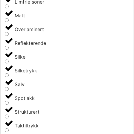
Limfrie soner
Matt
Overlaminert
Reflekterende
Silke
Silketrykk
Sølv
Spotlakk
Strukturert
Taktiltrykk