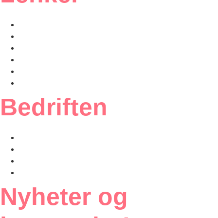
Vårt ISO-sertifikat
Produkter
Bærekraft
Inspirasjon
Etikettskolen
Om oss
Bedriften
Ofte stilte spørsmål
Kundeportal
Salgsbetingelser
Personvern
Nyheter og