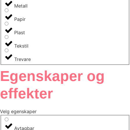
Metall
Papir
Plast
Tekstil
Trevare
Egenskaper og
effekter
Velg egenskaper
Avtagbar