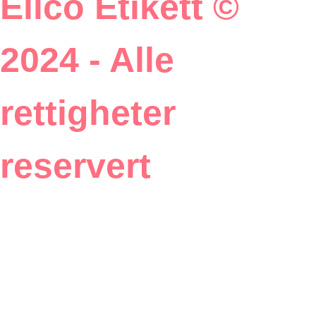
Ellco Etikett ©
2024 - Alle
rettigheter
reservert
Utviklet og driftet
av BK onCode