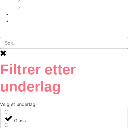
Plast
Papir og papp
Inspirasjon
Om oss
Kundeportal
Filtrer etter
underlag
Velg et underlag
Glass