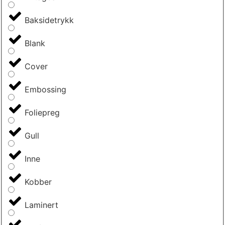
Baksidetrykk
Blank
Cover
Embossing
Foliepreg
Gull
Inne
Kobber
Laminert