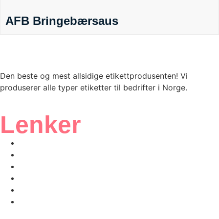
AFB Bringebærsaus
Den beste og mest allsidige etikettprodusenten! Vi
produserer alle typer etiketter til bedrifter i Norge.
Lenker
Vårt ISO-sertifikat
Produkter
Bærekraft
Inspirasjon
Etikettskolen
Om oss