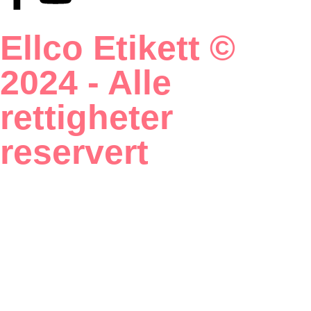
Ellco Etikett ©
2024 - Alle
rettigheter
reservert
Utviklet og driftet
av BK onCode