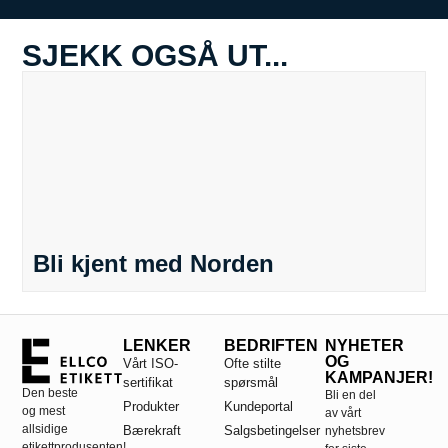
SJEKK OGSÅ UT...
Bli kjent med Norden
LENKER
BEDRIFTEN
NYHETER
OG
Vårt ISO-
Ofte stilte
KAMPANJER!
sertifikat
spørsmål
Den beste
Bli en del
Produkter
Kundeportal
og mest
av vårt
allsidige
Bærekraft
Salgsbetingelser
nyhetsbrev
etikettprodusenten!