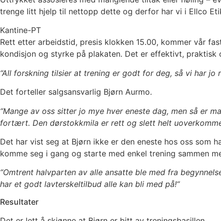
trenge litt hjelp til nettopp dette og derfor har vi i Ellco E
Kantine-PT
Rett etter arbeidstid, presis klokken 15.00, kommer vår fa
kondisjon og styrke på plakaten. Det er effektivt, praktisk
“All forskning tilsier at trening er godt for deg, så vi har jo
Det forteller salgsansvarlig Bjørn Aurmo.
“Mange av oss sitter jo mye hver eneste dag, men så er m
fortært. Den dørstokkmila er rett og slett helt uoverkomme
Det har vist seg at Bjørn ikke er den eneste hos oss som har 
komme seg i gang og starte med enkel trening sammen me
“Omtrent halvparten av alle ansatte ble med fra begynnelsen
har et godt lavterskeltilbud alle kan bli med på!“
Resultater
Det er lett å skjønne at Bjørn er bitt av treningsbasillen.