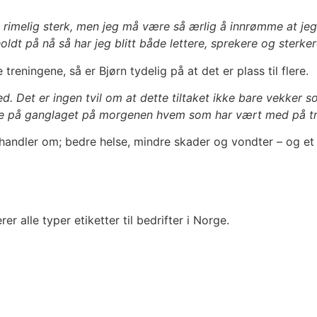
 rimelig sterk, men jeg må være så ærlig å innrømme at jeg 
ldt på nå så har jeg blitt både lettere, sprekere og sterkere 
reningene, så er Bjørn tydelig på at det er plass til flere.
ir med. Det er ingen tvil om at dette tiltaket ikke bare vek
 se på ganglaget på morgenen hvem som har vært med på tr
handler om; bedre helse, mindre skader og vondter – og et g
r alle typer etiketter til bedrifter i Norge.