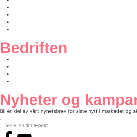
Bærekraft
Inspirasjon
Etikettskolen
Om oss
Bedriften
Ofte stilte spørsmål
Kundeportal
Salgsbetingelser
Personvern
Nyheter og kampan
Bli en del av vårt nyhetsbrev for siste nytt i markedet og a