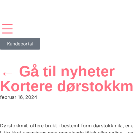
Kundeportal
← Gå til nyheter
Kortere dørstokkm
februar 16, 2024
Dørstokkmil, oftere brukt i bestemt form dørstokkmila, er e
Uttrykket assosieres med manglende tiltak eller nøling – ev