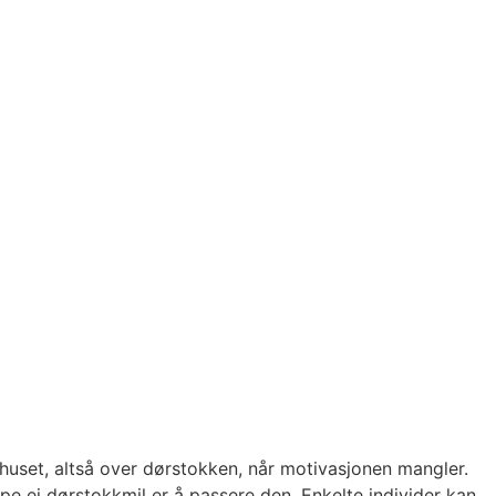
 huset, altså over dørstokken, når motivasjonen mangler.
pe ei dørstokkmil er å passere den. Enkelte individer kan