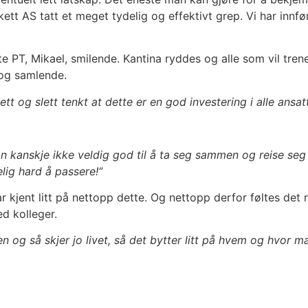
tikett AS tatt et meget tydelig og effektivt grep. Vi har innf
ste PT, Mikael, smilende. Kantina ryddes og alle som vil tr
 og samlende.
 rett og slett tenkt at dette er en god investering i alle ansat
an kanskje ikke veldig god til å ta seg sammen og reise s
lig hard å passere!“
kjent litt på nettopp dette. Og nettopp derfor føltes det rik
d kolleger.
 og så skjer jo livet, så det bytter litt på hvem og hvor ma