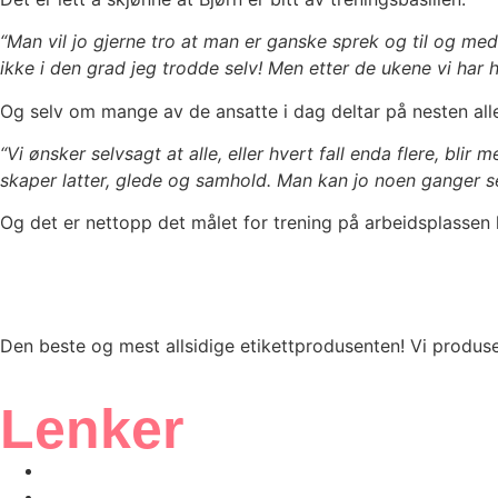
“Man vil jo gjerne tro at man er ganske sprek og til og med
ikke i den grad jeg trodde selv! Men etter de ukene vi har ho
Og selv om mange av de ansatte i dag deltar på nesten alle t
“Vi ønsker selvsagt at alle, eller hvert fall enda flere, bl
skaper latter, glede og samhold. Man kan jo noen ganger
Og det er nettopp det målet for trening på arbeidsplassen 
Den beste og mest allsidige etikettprodusenten! Vi produsere
Lenker
Vårt ISO-sertifikat
Produkter