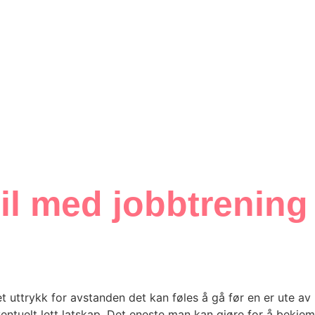
il med jobbtrening
t uttrykk for avstanden det kan føles å gå før en er ute av
entuelt lett latskap. Det eneste man kan gjøre for å bekjem