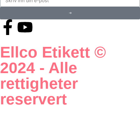
Ellco Etikett ©
2024 - Alle
rettigheter
reservert
Utviklet og driftet
av BK onCode