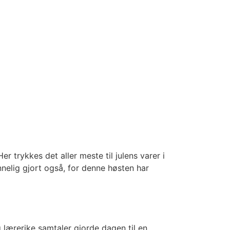
r trykkes det aller meste til julens varer i
nnelig gjort også, for denne høsten har
lærerike samtaler gjorde dagen til en