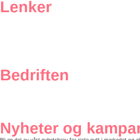
Lenker
Vårt ISO-sertifikat
Produkter
Bærekraft
Inspirasjon
Etikettskolen
Om oss
Bedriften
Ofte stilte spørsmål
Kundeportal
Salgsbetingelser
Personvern
Nyheter og kampan
Bli en del av vårt nyhetsbrev for siste nytt i markedet og a