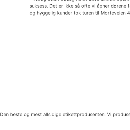
suksess. Det er ikke så ofte vi åpner døren
og hyggelig kunder tok turen til Morteveien 4
Zanni Soave
Waxd Luster
Vit Vingløgg
Verisure
Den beste og mest allsidige etikettprodusenten! Vi produsere