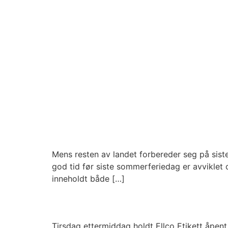
Kaffebrenneriet
Askim Frukt- & Bærpre
Et travelt år går mot sl
Mens resten av landet forbereder seg på siste i
god tid før siste sommerferiedag er avviklet 
inneholdt både […]
Åpent hus ble innertie
Tirsdag ettermiddag holdt Ellco Etikett åpen