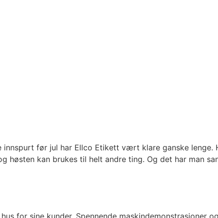
sseri
utten
nnspurt før jul har Ellco Etikett vært klare ganske lenge. He
og høsten kan brukes til helt andre ting. Og det har man sa
r
t hus for sine kunder. Spennende maskindemonstrasjoner og 