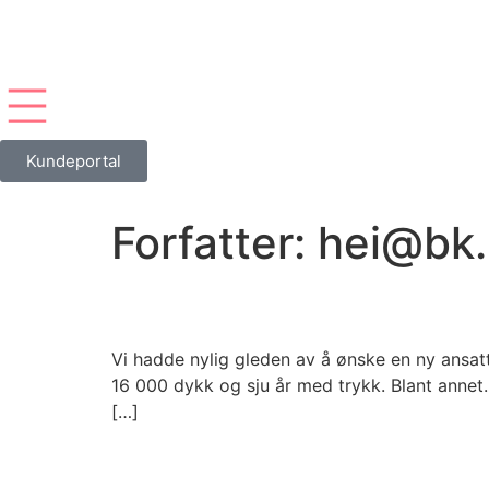
Kundeportal
Forfatter:
hei@bk
Fra dykker til trykker
Vi hadde nylig gleden av å ønske en ny ansatt
16 000 dykk og sju år med trykk. Blant annet…
[…]
CodeIT